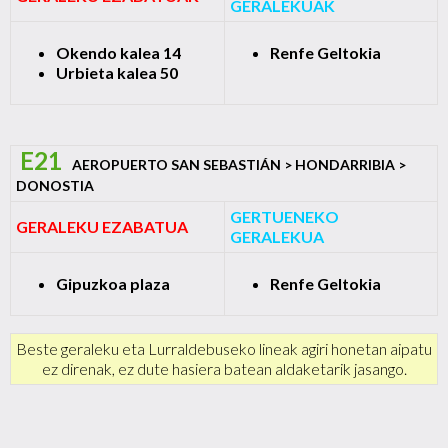
GERALEKUAK
Okendo kalea 14
Renfe Geltokia
Urbieta kalea 50
E21
AEROPUERTO SAN SEBASTIÁN > HONDARRIBIA >
DONOSTIA
GERTUENEKO
GERALEKU EZABATUA
GERALEKUA
Gipuzkoa plaza
Renfe Geltokia
Beste geraleku eta Lurraldebuseko lineak agiri honetan aipatu
ez direnak, ez dute hasiera batean aldaketarik jasango.