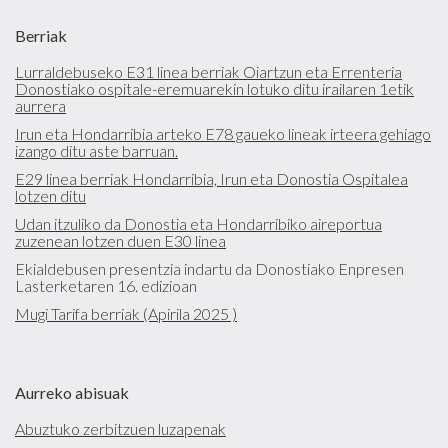
Berriak
Lurraldebuseko E31 linea berriak Oiartzun eta Errenteria
Donostiako ospitale-eremuarekin lotuko ditu irailaren 1etik
aurrera
Irun eta Hondarribia arteko E78 gaueko lineak irteera gehiago
izango ditu aste barruan.
E29 linea berriak Hondarribia, Irun eta Donostia Ospitalea
lotzen ditu
Udan itzuliko da Donostia eta Hondarribiko aireportua
zuzenean lotzen duen E30 linea
Ekialdebusen presentzia indartu da Donostiako Enpresen
Lasterketaren 16. edizioan
Mugi Tarifa berriak (Apirila 2025 )
Aurreko abisuak
Abuztuko zerbitzuen luzapenak