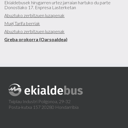
Ekialdebusek hirugarren urtez jarraian hartuko du parte
Donostiako 17. Enpresa Lasterketan
Abuztuko zerbitzuen luzapenak
Mugi Tarifa berriak
Abuztuko zerbitzuen luzapenak
Greba orokorra (Oarsoaldea)
Txiplau Industri Poligonoa, 29-32
Posta-kutxa 157 20280 Hondarribia