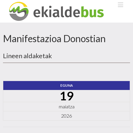
Manifestazioa Donostian
Lineen aldaketak
EGUNA
19
maiatza
2026