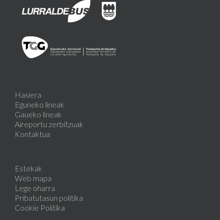
Hasiera
Eguneko lineak
Gaueko lineak
Aireportu zerbitzuak
Kontaktua
Estekak
Web mapa
Lege oharra
Pribatutasun politika
Cookie Politika