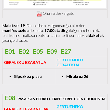
Oharra deskargatu
Maiatzak 19
, Donostiako erdigunean igaroko den
manifestazioa
dela eta,
17:00etatik
gutxi gorabehera eta
trafikoa normaltasun batera itzuli arte, linea hauek
aldaketak
jasango dituzte:
E01 E02 E05 E09 E27
GERTUENEKO
GERALEKU EZABATUA
GERALEKUA
Gipuzkoa plaza
Mirakruz 26
E08
PASAI SAN PEDRO > TRINTXERPE GOIA > DONOSTIA
GERTUENEKO
GERALEKU EZABATUAK