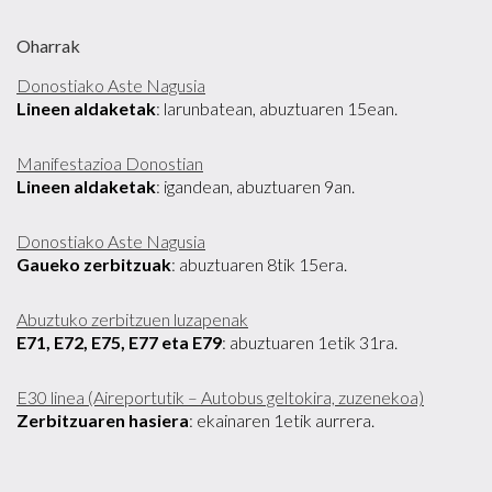
Oharrak
Donostiako Aste Nagusia
Lineen aldaketak
: larunbatean, abuztuaren 15ean.
Manifestazioa Donostian
Lineen aldaketak
: igandean, abuztuaren 9an.
Donostiako Aste Nagusia
Gaueko zerbitzuak
: abuztuaren 8tik 15era.
Abuztuko zerbitzuen luzapenak
E71, E72, E75, E77 eta E79
: abuztuaren 1etik 31ra.
E30 linea (Aireportutik – Autobus geltokira, zuzenekoa)
Zerbitzuaren hasiera
: ekainaren 1etik aurrera.