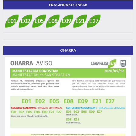
ERAGINDAKO LINEAK
E01
E02
E05
E08
E09
E21
E27
OHARRA