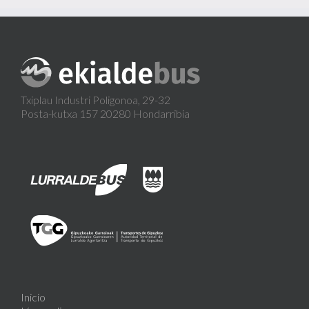
Txiplau Industri Poligonoa, 29-32
Posta-kutxa 157 20280 Hondarribia
Inicio