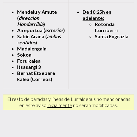
Mendelu y Amute
De 10:25h en
(
direccion
adelante:
Hondarribia
)
Rotonda
Aireportua (
exterior
)
Iturriberri
Sabin Arana (
ambos
Santa Engrazia
sentidos
)
Madalengain
Sokoa
Foru kalea
Itsasargi 3
Bernat Etxepare
kalea (Correos)
El resto de paradas y líneas de Lurraldebus no mencionadas
en este aviso
inicialmente
no serán modificadas.