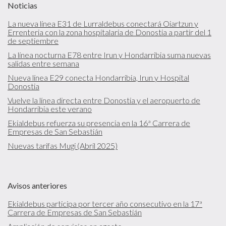
Noticias
La nueva línea E31 de Lurraldebus conectará Oiartzun y
Errenteria con la zona hospitalaria de Donostia a partir del 1
de septiembre
La línea nocturna E78 entre Irun y Hondarribia suma nuevas
salidas entre semana
Nueva línea E29 conecta Hondarribia, Irun y Hospital
Donostia
Vuelve la línea directa entre Donostia y el aeropuerto de
Hondarribia este verano
Ekialdebus refuerza su presencia en la 16ª Carrera de
Empresas de San Sebastián
Nuevas tarifas Mugi (Abril 2025)
Avisos anteriores
Ekialdebus participa por tercer año consecutivo en la 17ª
Carrera de Empresas de San Sebastián