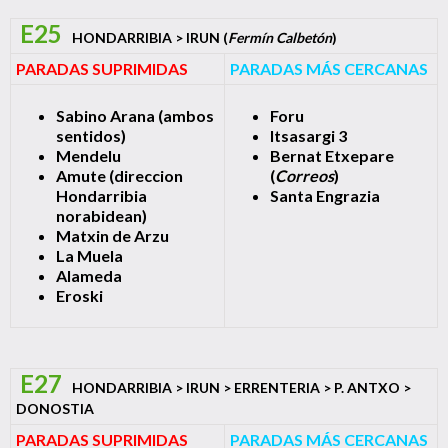
E25
HONDARRIBIA > IRUN (
Fermín Calbetón
)
PARADAS SUPRIMIDAS
PARADAS MÁS CERCANAS
Sabino Arana (ambos
Foru
sentidos)
Itsasargi 3
Mendelu
Bernat Etxepare
Amute (direccion
(
Correos
)
Hondarribia
Santa Engrazia
norabidean)
Matxin de Arzu
La Muela
Alameda
Eroski
E27
HONDARRIBIA > IRUN > ERRENTERIA > P. ANTXO >
DONOSTIA
PARADAS SUPRIMIDAS
PARADAS MÁS CERCANAS