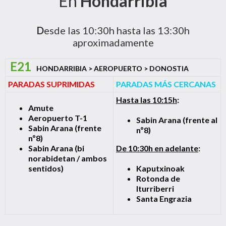
En
Hondarribia
D
esde las 10:30h hasta las 13:30h
aproximadamente
E21
HONDARRIBIA > AEROPUERTO > DONOSTIA
PARADAS SUPRIMIDAS
PARADAS MÁS CERCANAS
Hasta las 10:15h
:
Amute
Aeropuerto T-1
Sabin Arana (frente al
Sabin Arana (frente
nº8)
nº8)
Sabin Arana (bi
De 10:30h en adelante
:
norabidetan / ambos
sentidos)
Kaputxinoak
Rotonda de
Iturriberri
Santa Engrazia